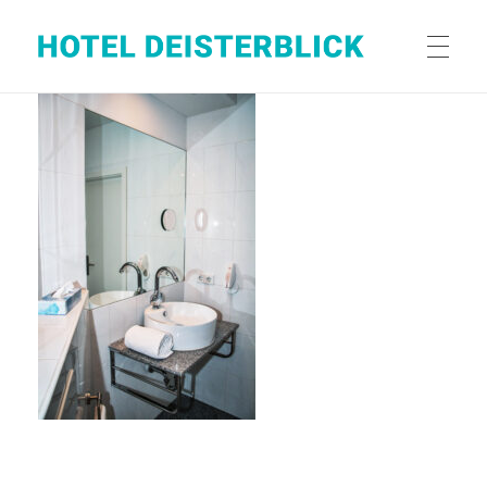
Hotel Deisterblick
Ihr Hotel in Bad Nenndorf (Hannover)
HERZLICH WILLKOMMEN
LAGE
AUSSTATTUNG
PREISE
RESERVIERUNG