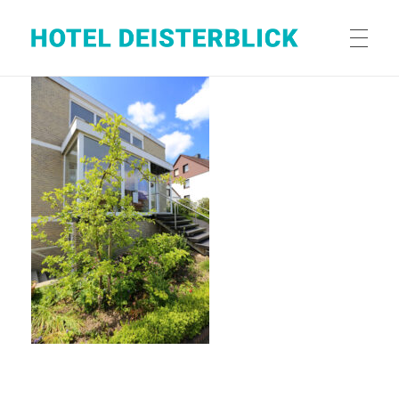
Hotel Deisterblick
Ihr Hotel in Bad Nenndorf (Hannover)
HERZLICH WILLKOMMEN
LAGE
AUSSTATTUNG
PREISE
RESERVIERUNG