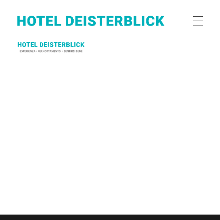
Hotel Deisterblick
Ihr Hotel in Bad Nenndorf (Hannover)
HERZLICH WILLKOMMEN
LAGE
AUSSTATTUNG
PREISE
RESERVIERUNG